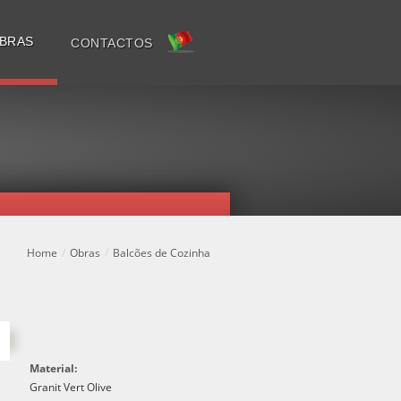
BRAS
CONTACTOS
Home
/
Obras
/
Balcões de Cozinha
Material:
Granit Vert Olive