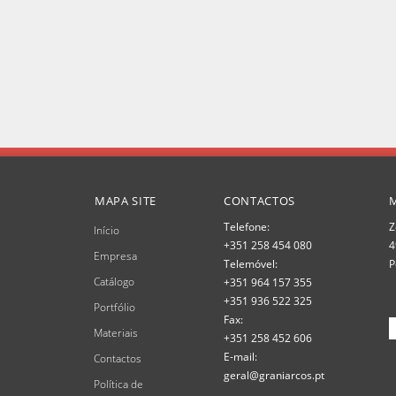
MAPA SITE
CONTACTOS
Telefone:
Z
Início
+351 258 454 080
4
Empresa
Telemóvel:
P
Catálogo
+351 964 157 355
+351 936 522 325
Portfólio
Fax:
Materiais
+351 258 452 606
E-mail:
Contactos
geral@graniarcos.pt
Política de