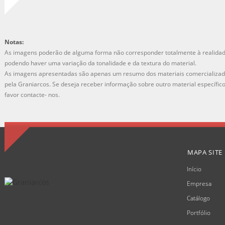
Notas:
As imagens poderão de alguma forma não corresponder totalmente à realidad
podendo haver uma variação da tonalidade e da textura do material.
As imagens apresentadas são apenas um resumo dos materiais comercializa
pela Graniarcos. Se deseja receber informação sobre outro material específic
favor contacte- nos.
MAPA SITE
Início
Empresa
Catálogo
Portfólio