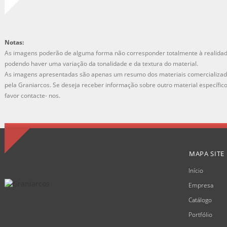
Notas:
As imagens poderão de alguma forma não corresponder totalmente à realidad
podendo haver uma variação da tonalidade e da textura do material.
As imagens apresentadas são apenas um resumo dos materiais comercializa
pela Graniarcos. Se deseja receber informação sobre outro material específic
favor contacte- nos.
MAPA SITE
Início
Empresa
Catálogo
Portfólio