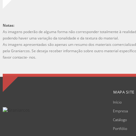
Notas:
As imagens poderão de alguma forma não corresponder totalmente à realidad
podendo haver uma variação da tonalidade e da textura do material.
As imagens apresentadas são apenas um resumo dos materiais comercializa
pela Graniarcos. Se deseja receber informação sobre outro material específic
favor contacte- nos.
MAPA SITE
Início
Empresa
Catálogo
Portfólio