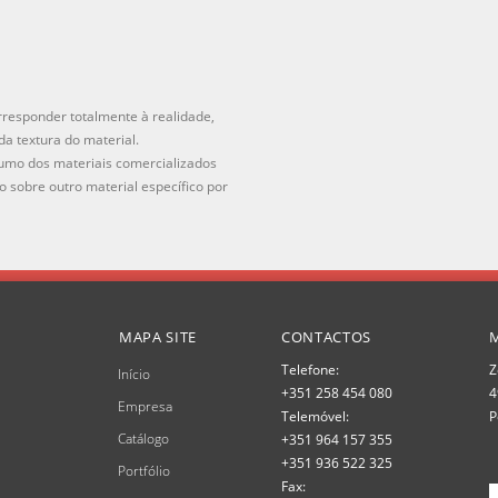
responder totalmente à realidade,
a textura do material.
mo dos materiais comercializados
 sobre outro material específico por
MAPA SITE
CONTACTOS
Telefone:
Z
Início
+351 258 454 080
4
Empresa
Telemóvel:
P
Catálogo
+351 964 157 355
+351 936 522 325
Portfólio
Fax: