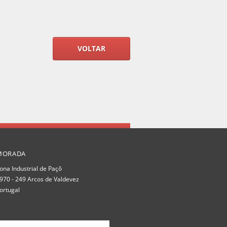
VOLTAR
MORADA
ona Industrial de Paçô
970 - 249 Arcos de Valdevez
ortugal