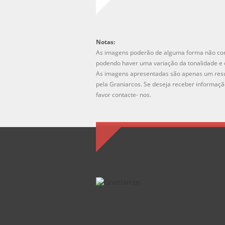
Notas:
As imagens poderão de alguma forma não cor
podendo haver uma variação da tonalidade e d
As imagens apresentadas são apenas um resu
pela Graniarcos. Se deseja receber informação
favor contacte- nos.