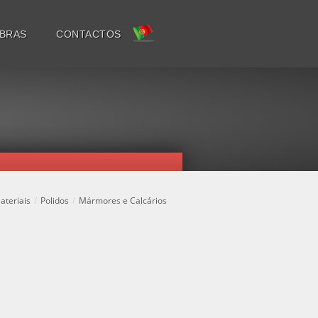
BRAS
CONTACTOS
ateriais
/
Polidos
/
Mármores e Calcários